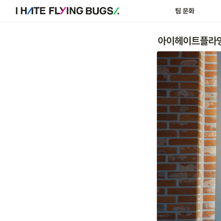
팀 문화
아이헤이트플라잉버