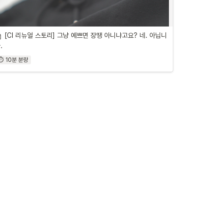
[CI 리뉴얼 스토리] 그냥 예쁘면 장땡 아니냐고요? 네. 아닙니
.
⏱ 10분 분량