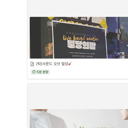
(락)사운드 오브 밀당
⏱ 5분 분량