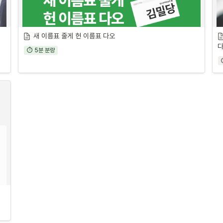
새 이름표 줄게 헌 이름표 다오
다
⏱ 5분 분량